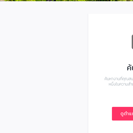
c
ค
ค้นหางานที่คุณสนใ
หนึ่งในความสำเ
ดูตำแ