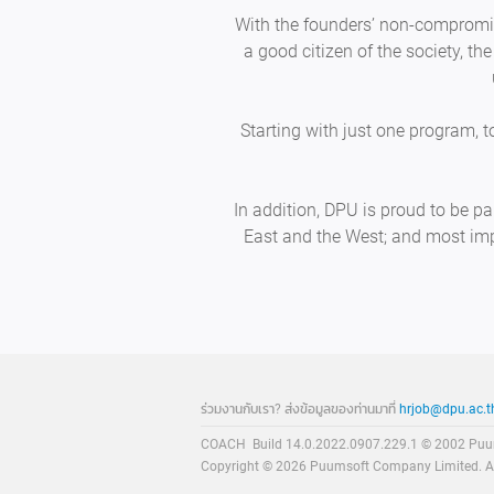
With the founders’ non-compromis
a good citizen of the society, t
Starting with just one program, 
In addition, DPU is proud to be p
East and the West; and most impo
Career
Footer
ร่วมงานกับเรา? ส่งข้อมูลของท่านมาที่
hrjob@dpu.ac.t
COACH
Build 14.0.2022.0907.229.1
© 2002 Puum
Copyright © 2026 Puumsoft Company Limited.
A