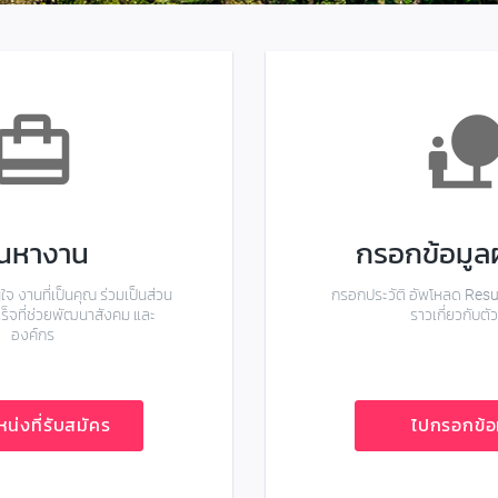
ard_travel
nature_peop
้นหางาน
กรอกข้อมูลผ
จ งานที่เป็นคุณ ร่วมเป็นส่วน
กรอกประวัติ อัพโหลด Resu
ร็จที่ช่วยพัฒนาสังคม และ
ราวเกี่ยวกับตั
องค์กร
หน่งที่รับสมัคร
ไปกรอกข้อ