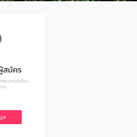
le
ู้สมัคร
me บอกเล่าเรื่อง
วคุณ
มูล