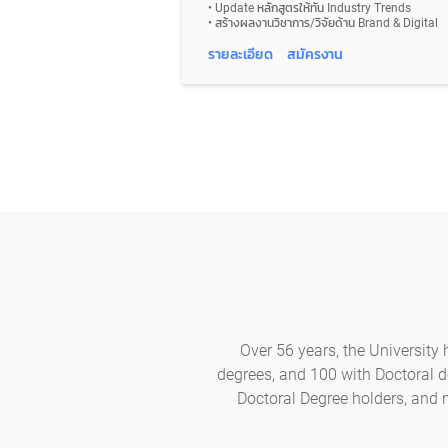
Ads
• Update หลักสูตรให้ทัน Industry Trends
• ประสานงานกับหน่วยงานที่เกี่ยวข้อง เช่น Sales,
• สร้างผลงานวิชาการ/วิจัยด้าน Brand & Digital
PR และคณะต่าง ๆ เพื่อขับเคลื่อนแคมเปญร่วมกัน
Marketing
• บริหาร Performance Marketing (Meta,
• ดูแลและให้คำปรึกษานักศึกษา ให้พร้อมทำงาน
รายละเอียด
สมัครงาน
Google, YouTube, TikTok) และปรับปรุง
จริง
แคมเปญจากข้อมูล (CTR, Conversion, ROI)
• สร้าง Network และ Partnership กับองค์กรและ
• ติดตาม วิเคราะห์ และจัดทำรายงานผลลัพธ์
ผู้เชี่ยวชาญในอุตสาหกรรม
พร้อมนำ Insight ไปพัฒนากลยุทธ์อย่างต่อเนื่อง
• สนับสนุนงาน Digital Marketing & Brand
Communication ของหลักสูตรและคณะ
• ร่วมสร้างภาพลักษณ์และแบรนด์ของหลักสูตร
ผ่าน Content, Open House และกิจกรรมแนะแนว
Over 56 years, the University
degrees, and 100 with Doctoral d
Doctoral Degree holders, and 