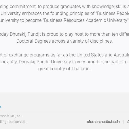
ing commitment, to produce graduates with knowledge, skills 
he University embraces the founding principles of "Business People
university to become "Business Resources Academic University"
today Dhurakij Pundit is proud to play host to more than ten diff
Doctoral Degrees across a variety of disciplines.
art of exchange programs as far as the United States and Austral
rtantly, Dhurakij Pundit University is very proud to be part of 
great country of Thailand.
h
soft Co.,Ltd.
ll rights reserved.
นโยบายความเป็นส่วนตัว
ข