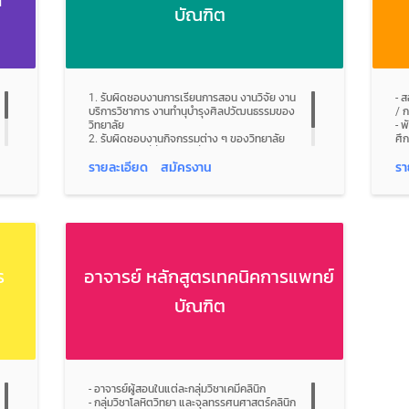
• 
บัณฑิต
• จัดกิจกรรม Roadshow, Open House และ
แล
หร
นิทรรศการการศึกษา หรืองานร่วมมือกับพันธมิตร
5.
• 
• พัฒนาเนื้อหาสื่อสารการตลาดให้ตรงกับกลุ่มเป้า
กา
อง
หมาย และสอดคล้องกับภาพลักษณ์องค์กร
Fa
• 
4. พัฒนาทีมการตลาดและสร้างวัฒนธรรมการทํา
แล
งานที่ขับเคลื่อนด้วยข้อมูล (Data-Driven
6.
Marketing)
คอ
1. รับผิดชอบงานการเรียนการสอน งานวิจัย งาน
- 
• ส่งเสริมการฝึกอบรมภายในทีม
แน
บริการวิชาการ งานทำนุบำรุงศิลปวัฒนธรรมของ
/ ก
• ใช้เครื่องมือวิเคราะห์ข้อมูล เช่น Google
En
วิทยาลัย
- 
analytics, CRM, Data Dashboard
7.
2. รับผิดชอบงานกิจกรรมต่าง ๆ ของวิทยาลัย
ศึ
5. ติดตาม วิเคราะห์ และประเมินผลกิจกรรมการ
Me
3. ปฎิบัติหน้าที่อื่น ๆ ตามที่ได้รับมอบหมายจากผู้
- 
ตลาด พร้อมปรับปรุงกลยุทธ์อย่างต่อเนื่อง
ใช
บังคับบัญชา
- 
รายละเอียด
สมัครงาน
รา
• ติดตาม วิเคราะห์ และประเมินผลการดําเนินงาน
กลุ
หร
ของทุกกิจกรรมการตลาด ได้แก่
8.
- 
- การสื่อสารการตลาด (IMC) โดยทีมคอนเทนท์และ
อี
ขอ
ทีมกราฟิก
9.
- กิจกรรมของศูนย์รับสมัคร เช่น แอดมิน, Tele-
บร
sale
โอ
- Event
สื
ร
อาจารย์ หลักสูตรเทคนิคการแพทย์
• ประสานงานกับฝ่ายต่าง ๆ อย่างมีประสิทธิภาพ
10.
เช่น ทีม website, ทีม PR, ทีม Partnership, ทีม
บั
สัญจร
ตล
บัณฑิต
• งานอื่น ๆ เช่น งานประชาสัมพันธ์ศูนย์พัฒนา
ศักยภาพ (Potentialigence Center)
- อาจารย์ผู้สอนในแต่ละกลุ่มวิชาเคมีคลินิก
- กลุ่มวิชาโลหิตวิทยา และจุลทรรศนศาสตร์คลินิก