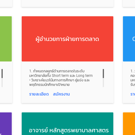
• ดูแลและติดตามให้ผู้สมัครเข้าศึกษาต่อมารายงาน
แน
ตัวและเข้าศึกษาต่อที่มหาวิทยาลัย
• 
• สร้างความสัมพันธ์อันดีกับครูแนะแนว และผู้
St
บริหารโรงเรียนในพื้นที่
• 
ระ
ด้
• 
ผู้อำนวยการฝ่ายการตลาด
C
เอ
• 
Pa
• 
แล
• 
ด้
1. กําหนดกลยุทธ์ด้านการตลาดในระดับ
1.
• 
มหาวิทยาลัยทั้ง Short term และ Long term
คอ
St
• วิเคราะห์แนวโน้มทางการศึกษา คู่แข่ง และ
มหา
• 
พฤติกรรมนักศึกษาเป้าหมาย
รั
Ac
• พัฒนา Brand Positioning ของมหาวิทยาลัยใน
2.
• 
ระดับประเทศและนานาชาติ
Pos
รายละเอียด
สมัครงาน
รา
Pr
2. บริหารจัดการด้านงบประมาณ
Ca
• 
• วางแผนและจัดสรรงบประมาณรายปี
กั
โค
• ควบคุมต้นทุนเทียบกับ ROI จากแต่ละกิจกรรมด้าน
3.
• 
การตลาด
แค
โค
3. ออกแบบและบริหารแคมเปญการตลาด ในรูป
เพ
แบบทั้ง Online/Offline เพื่อสร้างการรับรู้และ
กา
ด้
ดึงดูดนักศึกษาใหม่
4.
อาจารย์ หลักสูตรพยาบาลศาสตร
• 
• บริหารแคมเปญโฆษณาผ่าน Social Media ใน
De
รา
r
หลากหลาย Platform
ภา