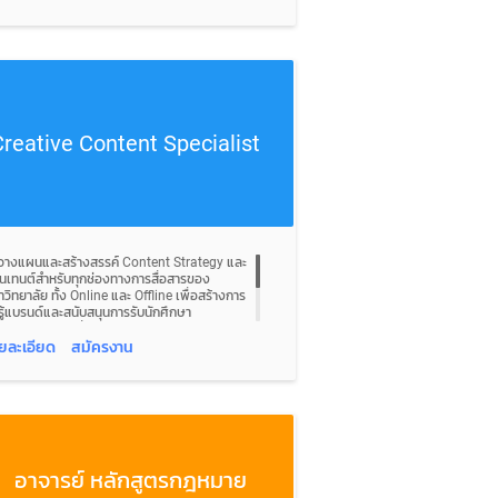
วทางสร้างรายได้ใหม่
ศึกษาความเป็นไปได้ของโครงการ (Feasibility
udy)
วางกลยุทธ์การเติบโตของธุรกิจในระยะสั้นและ
ยะยาว
าน Partnership & Collaboration
สร้างความร่วมมือกับองค์กรภายนอก บริษัท
reative Content Specialist
กชน หน่วยงานรัฐ และ Strategic Partner
เจรจาความร่วมมือทางธุรกิจ (Business
rtnership)
พัฒนาโครงการร่วมกับ Partner ทั้งในประเทศ
ะต่างประเทศ
ดูแลความสัมพันธ์กับพันธมิตรทางธุรกิจ
าน Project Development
 วางแผนและสร้างสรรค์ Content Strategy และ
พัฒนาและผลักดันโครงการใหม่ตั้งแต่ Idea 
นเทนต์สำหรับทุกช่องทางการสื่อสารของ
rategy  Execution
วิทยาลัย ทั้ง Online และ Offline เพื่อสร้างการ
ประสานงานกับทีม Marketing, Product,
บรู้แบรนด์และสนับสนุนการรับนักศึกษา
ademic และ Operation
 ผลิตคอนเทนต์ที่หลากหลาย เช่น Social Media
จัดทำ Proposal, Pitch Deck และ Business
t, Short Video, Reel, Script, Article,
ยละเอียด
สมัครงาน
esentation
ption และ Campaign Content ให้สอดคล้อง
บริหาร Timeline และการดำเนินงานของแต่ละ
บกลุ่มเป้าหมายและภาพลักษณ์องค์กร
รงการ
 คิดและพัฒนา Creative Concept สำหรับ
ติดตามผลและวิเคราะห์ Performance ของ
มเปญการตลาด กิจกรรม และโครงการต่าง ๆ
รงการ
ื่อสร้าง Engagement และเพิ่มประสิทธิภาพของ
รสื่อสาร
าน Strategy & Revenue Growth
 ประสานงานกับทีม Marketing, Graphic
อาจารย์ หลักสูตรกฎหมาย
วิเคราะห์ข้อมูลทางธุรกิจและโอกาสในการสร้าง
signer, Video Production และหน่วยงาน
ยได้
ยใน เพื่อพัฒนาคอนเทนต์ให้ตรงตามแผนงาน